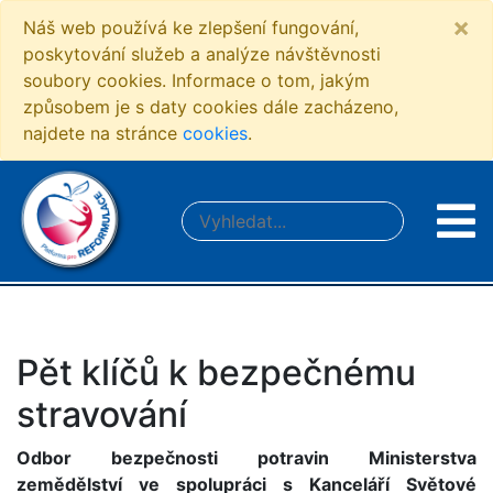
×
Náš web používá ke zlepšení fungování,
poskytování služeb a analýze návštěvnosti
soubory cookies. Informace o tom, jakým
způsobem je s daty cookies dále zacházeno,
najdete na stránce
cookies
.
Pět klíčů k bezpečnému
stravování
Odbor bezpečnosti potravin Ministerstva
zemědělství ve spolupráci s Kanceláří Světové