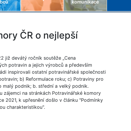
obců
komunikace
mory ČR o nejlepší
2 již devátý ročník soutěže „Cena
ých potravin a jejich výrobců a především
i inspirovali ostatní potravinářské společnosti
 potravin; b) Reformulace roku; c) Potraviny pro
 malý podnik; b. střední a velký podnik.
ou zájemci na stránkách Potravinářské komory
roce 2021, k upřesnění došlo v článku "Podmínky
ou charakteristikou".