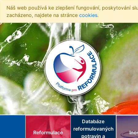
Náš web používá ke zlepšení fungování, poskytování sl
zacházeno, najdete na stránce
cookies
.
Databáze
reformulovaných
Reformulace
Ino
potravin a