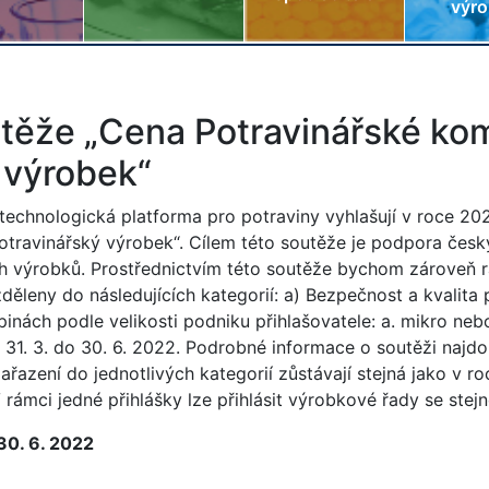
výr
utěže „Cena Potravinářské ko
ý výrobek“
echnologická platforma pro potraviny vyhlašují v roce 202
potravinářský výrobek“. Cílem této soutěže je podpora česk
h výrobků. Prostřednictvím této soutěže bychom zároveň rád
zděleny do následujících kategorií: a) Bezpečnost a kvalita
inách podle velikosti podniku přihlašovatele: a. mikro nebo
 31. 3. do 30. 6. 2022. Podrobné informace o soutěži najd
zařazení do jednotlivých kategorií zůstávají stejná jako v 
rámci jedné přihlášky lze přihlásit výrobkové řady se stejn
 30. 6. 2022