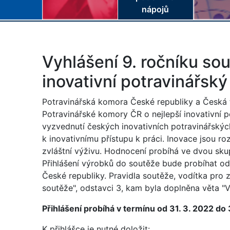
nápojů
Vyhlášení 9. ročníku so
inovativní potravinářsk
Potravinářská komora České republiky a Česká t
Potravinářské komory ČR o nejlepší inovativní 
vyzvednutí českých inovativních potravinářskýc
k inovativnímu přístupu k práci. Inovace jsou ro
zvláštní výživu. Hodnocení probíhá ve dvou skup
Přihlášení výrobků do soutěže bude probíhat od
České republiky. Pravidla soutěže, vodítka pro 
soutěže", odstavci 3, kam byla doplněna věta "V 
Přihlášení probíhá v termínu od 31. 3. 2022 do
K přihlášce je nutné doložit: