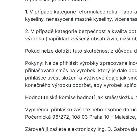
1. V případě kategorie reformulace roku - labo
kyseliny, nenasycené mastné kyseliny, vícenenasy
2. V případě kategorie bezpečnost a kvalita potr
výrobku (například zvýšený obsah živin, nižší o
Pokud nelze doložit tuto skutečnost z důvodu d
Pokyny: Nelze přihlásit výrobky zpracované inov
přihlašována směs na výrobek, který je dále p
přihlášce uvést složení a výživové údaje jak s
konečného výrobku dodržet, aby výrobek splňov
Hodnotitelská komise hodnotí jak směs/složku, 
Vyplněnou přihlášku zašlete nebo osobně doručt
Počernická 96/272, 108 03 Praha 10 – Malešice,
Zároveň ji zašlete elektronicky Ing. D. Gabrovsk